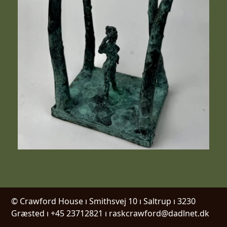
© Crawford House ı Smithsvej 10 ı Saltrup ı 3230
Græsted ı +45 23712821 ı raskcrawford@dadlnet.dk