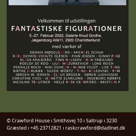
© Crawford House ı Smithsvej 10 ı Saltrup ı 3230
Græsted ı +45 23712821 ı raskcrawford@dadlnet.dk