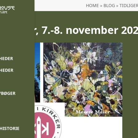
HOME
»
BLOG
»
TIDLIGE
I Kirker, 7.-8. november 20
HEDER
NHEDER
/BØGER
HISTORIE