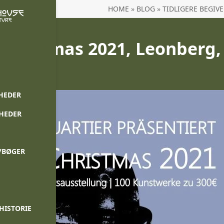
HOME
»
BLOG
»
TIDLIGERE BEGIV
Christmas 2021, Leonberg,
nd
HEDER
NHEDER
/BØGER
HISTORIE