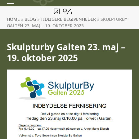
Open
Close
Blog
HOME
»
BLOG
»
TIDLIGERE BEGIVENHEDER
»
SKULPTURBY
mobile
mobile
GALTEN 23. MAJ – 19. OKTOBER 2025
menu
menu
Skulpturby Galten 23. maj –
19. oktober 2025