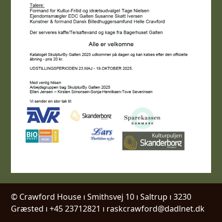
© Crawford House ı Smithsvej 10 ı Saltrup ı 3230
Græsted ı +45 23712821 ı raskcrawford@dadlnet.dk