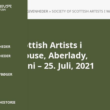
G
»
TIDLIGERE BEGIVENHEDER
»
SOCIETY OF SCOTTISH ARTISTS I W
 of Scottish Artists i
HEDER
ton House, Aberlady,
NHEDER
d 3. Juni – 25. Juli, 2021
/BØGER
HISTORIE