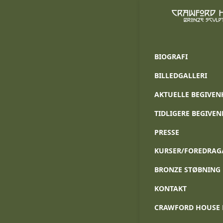
Blog
HOME
»
BLO
BIOGRAFI
BILLEDGALLERI
Society
AKTUELLE BEGIVEN
Waters
TIDLIGERE BEGIVE
Scotlan
PRESSE
KURSER/FOREDRAG
BRONZE STØBNING
KONTAKT
CRAWFORD HOUSE 