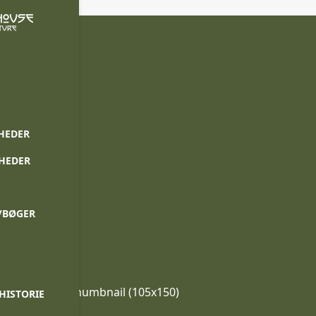
HEDER
NHEDER
/BØGER
ll (225x320)
|
thumbnail (105x150)
HISTORIE